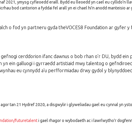
af 2021, ymysg cyfleoedd eraill. Bydd eu lleoedd yn cael eu cyllido'n lla
icrhau bod cantorion a fyddai fel arall yn ei chael hi'n anodd manteisio ar 
lch o fod yn partneru gyda theVOCES8 Foundation ar gyfer y 
 gefnogi cerddorion ifanc dawnus o bob rhan o'r DU, bydd ein 
yn ein galluogi i gyrraedd artistiaid mwy talentog o gefndiroe
wynhau eu cynnydd a'u perfformiadau drwy gydol y blynyddoedd
 agor tan 21 Hydref 2020, a disgwylir i glyweliadau gael eu cynnal yn ys
ndation/futuretalent
i gael rhagor o wybodaeth ac i lawrlwytho'r dogfenn