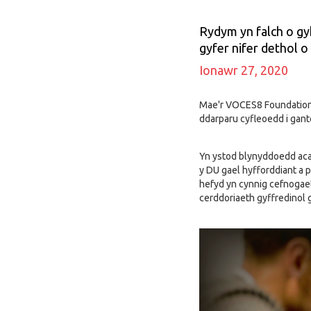
Rydym yn falch o gy
gyfer nifer dethol o
Ionawr 27, 2020
Mae'r VOCES8 Foundation a
ddarparu cyfleoedd i gant
Yn ystod blynyddoedd aca
y DU gael hyfforddiant a 
hefyd yn cynnig cefnogaet
cerddoriaeth gyffredinol 