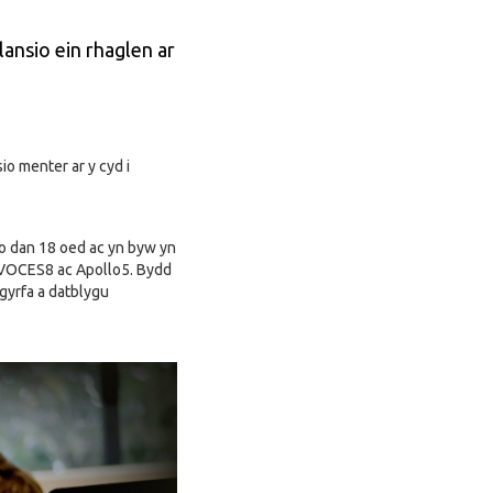
ansio ein rhaglen ar
o menter ar y cyd i
o dan 18 oed ac yn byw yn
, VOCES8 ac Apollo5. Bydd
gyrfa a datblygu