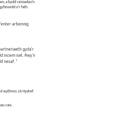
wn, a bydd ceisiadau'n
gyfleoedd o'r fath.
fenter arbennig
partneriaeth gyda'r
dd incwm isel. Rwy'n
 nesaf. "
tod wythnos 26 Hydref.
au cais.