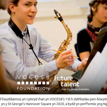
d llwyddiannus yn cymryd rhan yn VOCES8's 15t h dathliadau pen-blwyd
ol yn y St George's Hannover Square yn 2020, a bydd yn perfformio yng