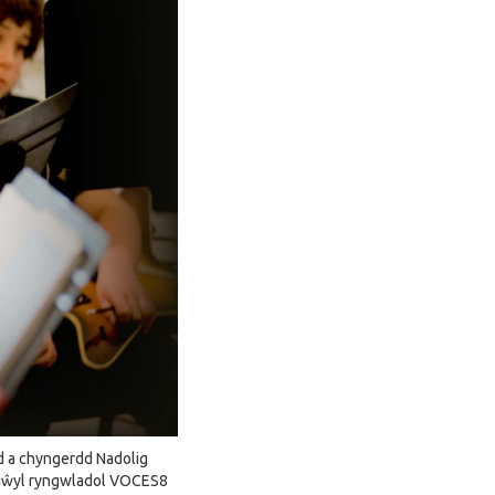
d a chyngerdd Nadolig
 Ngŵyl ryngwladol VOCES8