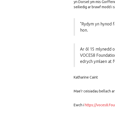
yn Dorset ym mis Gorffenn
seiliedig ar brawf modd i s
"Rydym yn hynod fa
hon.
Ar ôl 15 mlynedd o
VOCES8 Foundation 
edrych ymlaen at f
Katharine Caint
Mae'r ceisiadau bellach ar
Ewch i
https://voces8.Fou