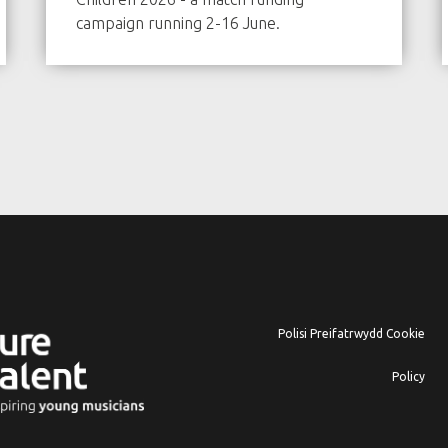
campaign running 2-16 June.
Polisi Preifatrwydd Cookie
Policy