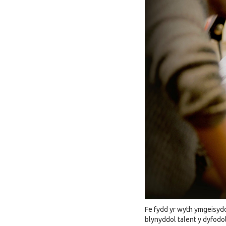
Fe fydd yr wyth ymgeisyd
blynyddol talent y dyfod