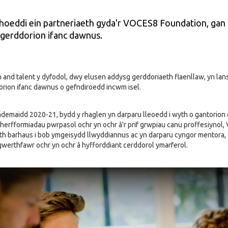
hoeddi ein partneriaeth gyda'r VOCES8 Foundation, gan l
 gerddorion ifanc dawnus.
nd talent y dyfodol, dwy elusen addysg gerddoriaeth flaenllaw, yn lansi
orion ifanc dawnus o gefndiroedd incwm isel.
demaidd 2020-21, bydd y rhaglen yn darparu lleoedd i wyth o gantorion 
pherfformiadau pwrpasol ochr yn ochr â'r prif grwpiau canu proffesiynol
h barhaus i bob ymgeisydd llwyddiannus ac yn darparu cyngor mentora, 
gwerthfawr ochr yn ochr â hyfforddiant cerddorol ymarferol.