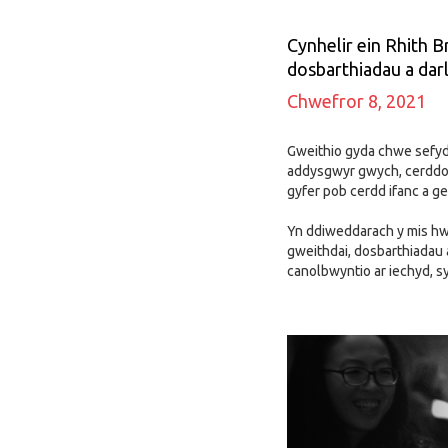
Cynhelir ein Rhith 
dosbarthiadau a darl
Chwefror 8, 2021
Gweithio gyda chwe sefyd
addysgwyr gwych, cerddor
gyfer pob cerdd ifanc a g
Yn ddiweddarach y mis hwn
gweithdai, dosbarthiadau 
canolbwyntio ar iechyd, sy