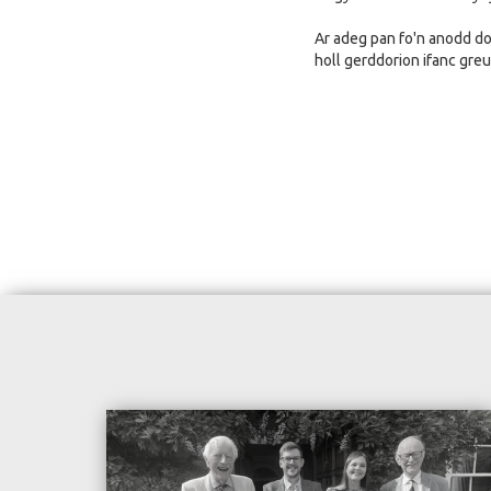
Ar adeg pan fo'n anodd dod
holl gerddorion ifanc greu