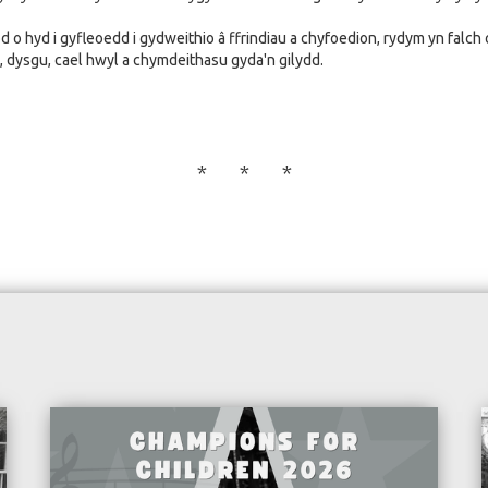
 o hyd i gyfleoedd i gydweithio â ffrindiau a chyfoedion, rydym yn falch o 
, dysgu, cael hwyl a chymdeithasu gyda'n gilydd.
* * *