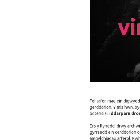
Fel arfer, mae ein digwyd
gerddorion. Y mis hwn, byd
potensial i
ddarparu dros
Ers y llynedd, drwy archw
gyrraedd ein cerddorion c
amgylchiadau arferol. Ryd