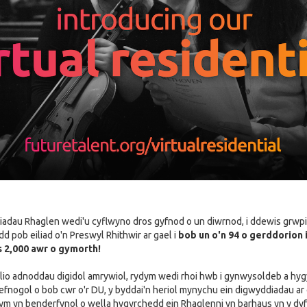
diadau Rhaglen wedi'u cyflwyno dros gyfnod o un diwrnod, i ddewis grwpi
d pob eiliad o'n Preswyl Rhithwir ar gael i
bob un o'n 94 o gerddorion 
 2,000 awr o gymorth!
ilio adnoddau digidol amrywiol, rydym wedi rhoi hwb i gynwysoldeb a hy
efnogol o bob cwr o'r DU, y byddai'n heriol mynychu ein digwyddiadau ar
ym yn benderfynol o wella hygyrchedd ein Rhaglenni yn barhaus yn y dyf