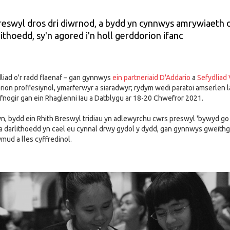
Breswyl dros dri diwrnod, a bydd yn cynnwys amrywiaeth o
ithoedd, sy'n agored i'n holl gerddorion ifanc
liad o'r radd flaenaf – gan gynnwys
ein partneriaid D'Addario
a
Sefydliad
ion proffesiynol, ymarferwyr a siaradwyr; rydym wedi paratoi amserlen 
efnogir gan ein Rhaglenni Iau a Datblygu ar 18-20 Chwefror 2021.
, bydd ein Rhith Breswyl tridiau yn adlewyrchu cwrs preswyl 'bywyd go
a darlithoedd yn cael eu cynnal drwy gydol y dydd, gan gynnwys gweith
mud a lles cyffredinol.