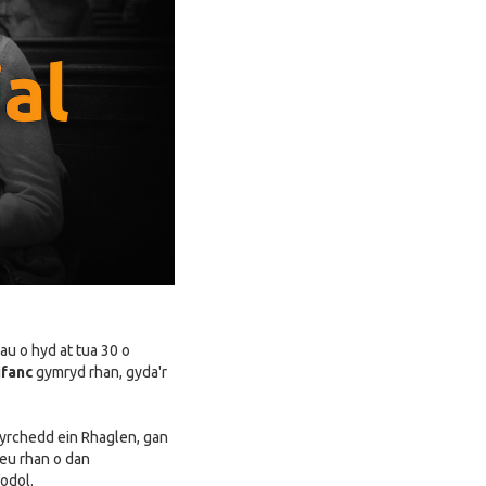
au o hyd at tua 30 o
ifanc
gymryd rhan, gyda'r
gyrchedd ein Rhaglen, gan
 eu rhan o dan
odol.