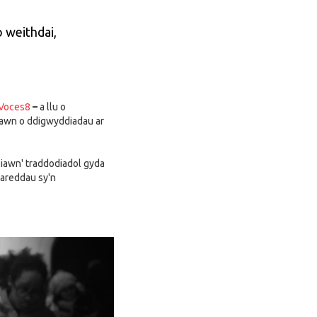
 weithdai,
 Voces8
–
a llu o
lawn o ddigwyddiadau ar
 iawn' traddodiadol gyda
gareddau sy'n